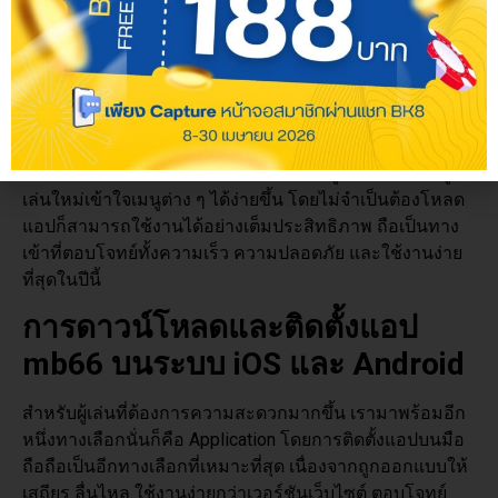
หลายขั้นตอน เมื่อเข้าสู่ระบบสำเร็จ ผู้เล่นสามารถตรวจสอบ
ยอดเงิน โปรโมชั่น และรายการธุรกรรมได้ทันที แน่นอนว่า
ระบบของเรานั้นถูกออกแบบให้แสดงผลในหน้าจอมือถือ
อย่างลื่นไหล ใช้งานง่าย ไม่ซับซ้อน นอกจากนี้ยังรองรับการ
เข้าสู่ระบบแบบจำอุปกรณ์ ทำให้ไม่ต้องกรอกรหัสใหม่ทุก
ครั้ง สร้างความสะดวกสบายให้กับนักลงทุนได้เป็นอย่างดี
นอกจากนี้ยังมีระบบรองรับภาษาไทยเต็มรูปแบบ ช่วยให้ผู้
เล่นใหม่เข้าใจเมนูต่าง ๆ ได้ง่ายขึ้น โดยไม่จำเป็นต้องโหลด
แอปก็สามารถใช้งานได้อย่างเต็มประสิทธิภาพ ถือเป็นทาง
เข้าที่ตอบโจทย์ทั้งความเร็ว ความปลอดภัย และใช้งานง่าย
ที่สุดในปีนี้
การดาวน์โหลดและติดตั้งแอป
mb66 บนระบบ iOS และ Android
สำหรับผู้เล่นที่ต้องการความสะดวกมากขึ้น เรามาพร้อมอีก
หนึ่งทางเลือกนั่นก็คือ Application โดยการติดตั้งแอปบนมือ
ถือถือเป็นอีกทางเลือกที่เหมาะที่สุด เนื่องจากถูกออกแบบให้
เสถียร ลื่นไหล ใช้งานง่ายกว่าเวอร์ชันเว็บไซต์ ตอบโจทย์