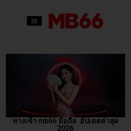
ทางเข้า mb66 มือถือ อัปเดตล่าสุด
2026