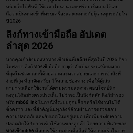
หน้าเว็บได้ทันที ใช้เวลาไม่นาน และพร้อมเริ่มเกมได้เลย
ถือว่าเป็นทางเข้าที่ครบเครื่องและเหมาะกับผู้เล่นทุกระดับใน
ปี 2026
ลิงก์ทางเข้ามือถือ อัปเดต
ล่าสุด 2026
หากคุณกำลังมองหาทางเข้าเล่นที่เสถียรที่สุดในปี 2026 ต้อง
ไม่พลาด ลิงก์
ทางเข้
มือถือ mujกำลังเป็นกระแสนิยมมาก
ที่สุดในช่วงเวลานี้ด้วยความสะดวกสบายและการเข้าถึงที่
ง่ายที่สุด ที่ถูกจัดเตรียมไว้หลายช่องทาง เพื่อให้ผู้เล่น
สามารถเลือกใช้งานได้ตามความสะดวก ตอบโจทย์นัก
ลงทุนได้อย่างตรงประเด็น ไม่ว่าจะเป็นลิงก์หลัก ลิงก์สำรอง
หรือ
mb66 link
ในกรณีที่ระบบถูกบล็อกหรือใช้งานไม่ได้
ชั่วคราว และที่สำคัญนั้นทุกลิงก์ล้วนผ่านการตรวจสอบ
ความปลอดภัยและอัปเดตใหม่อยู่เสมอ เพื่อเพิ่มระดับความ
ปลอดภัยให้กับการเข้าใช้งานของลูกค้า โดยความพิเศษของ
ทางเข้าmb66
คือการใช้งานผ่านมือถือที่ให้ความเร็วในการ