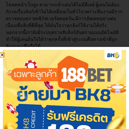
โหลดหน้าเว็บสูง สามารถเข้าเล่นได้ไม่มีดีเลย์ ผู้เล่นไม่ต้อง
กังวลเรื่องลิงก์เข้าไม่ได้เหมือนเว็บทั่วไป เพราะทีมงานมีการ
ตรวจสอบสภาพเซิร์ฟเวอร์ตลอดวัน มีการอัพเดทอย่างต่อ
เนื่องเพื่อสิ่งที่ดีที่สุด ให้มั่นใจว่าทุกลิงก์ใช้งานได้จริง
นอกจากนี้เรายังมีระบบตรวจจับลิงก์อันตรายแบบอัตโนมัติ
ทำให้ผู้เล่นมั่นใจได้ว่าทุกครั้งที่เข้าสู่ระบบคือทางเข้าที่ถูก
ต้องและเชื่อถือได้
วิธีเข้าสู่ระบบ mb66 บนมือถือ
คุณรู้หรือไม่ว่าการเข้าสู่ระบบ
ทางเข้าmb66
ผ่านมือถือในปี
2026 ถูกออกแบบให้ใช้งานง่ายสำหรับผู้เล่นทุกระดับ ไม่ว่า
จะเป็นผู้เล่นมือใหม่หรือมืออาชีพก็สามารถเข้าใช้บริการได้
อย่างอิสระ โดยมีขั้นตอนดังต่อไปนี้
เข้าที่
ทางเข้า
หรือ
ทางเข้าหลัก
ซึ่งเป็นลิงก์ตรงจาก
เว็บไซต์หลัก
จากนั้นกรอกเบอร์โทรศัพท์และรหัสผ่านที่ใช้สมัคร
เพียงเท่านี้ก็เข้าสู่ระบบได้ทันทีโดยไม่ต้องยืนยันตัวตนซ้ำ