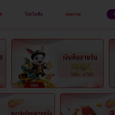
6
โปรโมชั่น
บทความ
ส