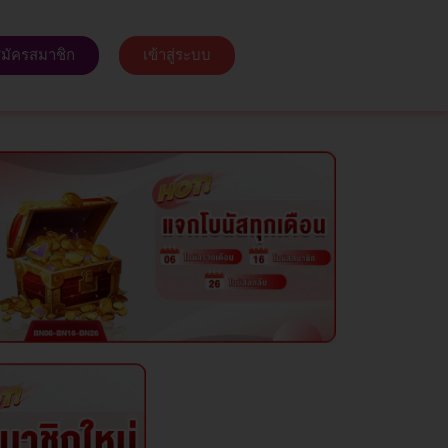
มัครสมาชิก
เข้าสู่ระบบ