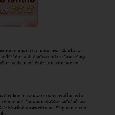
 โดยเน้นความคุ้มค่า ความชัดเจนของเงื่อนไข และ
จากนี้ยังให้ความสำคัญกับความโปร่งใสของข้อมูล
และบริหารงบประมาณได้อย่างเหมาะสม ลดความ
หมาะสมกับรูปแบบการเล่นและประสบการณ์ในการใช้
ละทำความเข้าใจแพลตฟอร์มได้อย่างมั่นใจตั้งแต่
รือโปรโมชั่นพิเศษตามช่วงเวลา ซึ่งถูกออกแบบมา
ขึ้น