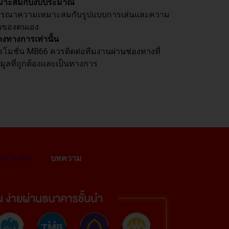
เหมาะสมกับงบประมาณ
จารณาความเหมาะสมกับรูปแบบการเล่นและความ
นของตนเอง
งทางการเท่านั้น
ปรโมชั่น MB66 ควรติดต่อทีมงานผ่านช่องทางที่
อมูลที่ถูกต้องและเป็นทางการ
ปรโมชั่น
บทความ