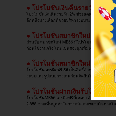
● โปรโมชั่นเงินคืนรายวัน 2%
โปรโมชั่นเงินคืนรายวัน 2% ช่วยลดความเสี่ยงในก
อีกหนึ่งทางเลือกที่ช่วยบริหารงบประมาณและเพิ่
● โปรโมชั่นสมาชิกใหม่ฝากครั้งแ
สำหรับ สมาชิกใหม่ MB66 มีโปรโมชั่นฝากครั้งแรก 
ก่อนใช้งานจริง โดยโบนัสจะถูกเพิ่มเข้าบัญชีหลัง
● โปรโมชั่นสมาชิกใหม่รับฟรี เค
โปรโมชั่น
เครดิตฟรี 36
เป็นสิทธิ์สำหรับสมาชิกใหม
ระบบและรูปแบบการเล่นก่อนตัดสินใจฝากเงินจริง
● โปรโมชั่นฝากเงินรับโบนัส 10% 
โปรโมชั่นMB66 เครดิตฟรีนี้เหมาะสำหรับผู้เล่นที่เ
2,888 ช่วยเพิ่มมูลค่าในการเล่นและขยายโอกาส