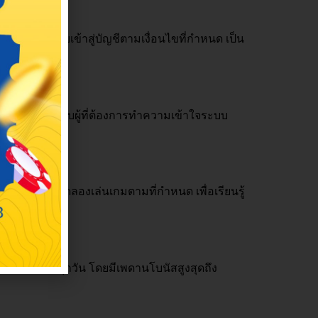
เครดิตกลับเข้าสู่บัญชีตามเงื่อนไขที่กำหนด เป็น
ล่น เหมาะสำหรับผู้ที่ต้องการทำความเข้าใจระบบ
เครดิตฟรีไปทดลองเล่นเกมตามที่กำหนด เพื่อเรียนรู้
ัสเพิ่ม 10% ทุกวัน โดยมีเพดานโบนัสสูงสุดถึง