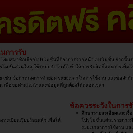
ในการรับ
โดยสมาชิกเลือกโปรโมชั่นที่ต้องการจากหน้าโปรโมชั่น จากนั้
มชั่นส่วนใหญ่ใช้ระบบอัตโนมัติ ทำให้การรับสิทธิ์และการเพิ่มโ
่อนไข เช่น ข้อกำหนดการทำยอด ระยะเวลาในการใช้งาน และข้อจำกั
งาน เพื่อขอคำแนะนำและข้อมูลที่ถูกต้องได้ตลอดเวลา
ข้อควรระวังในการร
ศึกษารายละเอียดและเงื่อน
งทะเบียนเรียบร้อยแล้ว เพื่อให้
โปรโมชั่นแต่ละรายการมี
ระยะเวลาการใช้งาน และ