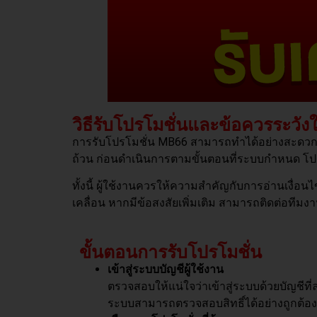
วิธีรับโปรโมชั่นและข้อควรระวัง
การรับโปรโมชั่น MB66 สามารถทำได้อย่างสะดวก 
ถ้วน ก่อนดำเนินการตามขั้นตอนที่ระบบกำหนด โปรโ
ทั้งนี้ ผู้ใช้งานควรให้ความสำคัญกับการอ่านเงื
เคลื่อน หากมีข้อสงสัยเพิ่มเติม สามารถติดต่อทีม
ขั้นตอนการรับโปรโมชั่น
เข้าสู่ระบบบัญชีผู้ใช้งาน
ตรวจสอบให้แน่ใจว่าเข้าสู่ระบบด้วยบัญชีที่ล
ระบบสามารถตรวจสอบสิทธิ์ได้อย่างถูกต้อง