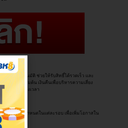
นระบบอัตโนมัติ ช่วยให้รับสิทธิ์ได้รวดเร็ว และ
สสำหรับเริ่มต้น เงินคืนเพื่อบริหารความเสี่ยง
ุ้มค่าในทุกช่วงเวลา
มเงื่อนไขที่กำหนดในแต่ละรอบ เพื่อเพิ่มโอกาสใน
รมการเล่น