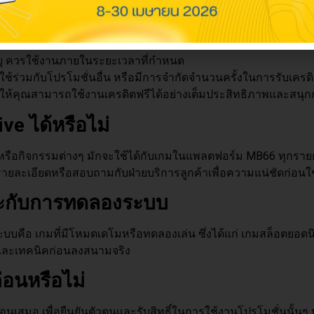
รีที่ได้รับมักใช้เล่นเกมเท่านั้น หากชนะและทำยอดเทิร์นตามที่
ให้ครบตามที่กำหนดในแต่ละโปรโมชั่น จึงจะสามารถถอนเงินรางวั
ดว่าควรเล่นเกมไหนบ้าง เช่น สล็อต คาสิโนสด เป็นต้น
อายุ ควรใช้งานภายในระยะเวลาที่กำหนด
ใช้ร่วมกับโปรโมชั่นอื่น หรือมีการจำกัดจำนวนครั้งในการรับเครดิ
ให้คุณสามารถใช้งานเครดิตฟรีได้อย่างเต็มประสิทธิภาพและสนุกก
ve ได้หรือไม่
ั่นหรือกิจกรรมต่างๆ มักจะใช้ได้กับเกมในแพลตฟอร์ม MB66 ทุกรา
รายละเอียดหรือสอบถามกับฝ่ายบริการลูกค้าเพื่อความแน่ชัดก่อนใ
าะกับการทดลองระบบ
คือ เกมที่มีโหมดเดโมหรือทดลองเล่น ซึ่งได้แก่ เกมสล็อตยอดนิยม
กติกาและเทคนิคก่อนลงสนามจริง
่อนหรือไม่
นเสมอ เพื่อยืนยันตัวตนและรับสิทธิ์ในการใช้งานโปรโมชั่นนั้นๆ 