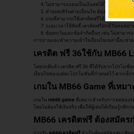
ไม่สามารถถอนเป็นเงินสดได้โดยตรง เครดิตฟ
ทำยอดเทิร์นตามเงื่อนไข ต้องทำยอดเทิร์น
เกมที่สามารถใช้เครดิตฟรีได้ อาจมีข้อจำกั
ระยะเวลาใช้สิทธิ์ เครดิตฟรีมักมีวันหมด
ข้อยกเว้นและข้อจำกัดอื่นๆ เช่น ไม่สามารถ
การอ่านและทำความเข้าใจเงื่อนไขเหล่านี้จะช่วย
เครดิต ฟรี 36ใช้กับ MB66 Li
โดยปกติแล้ว เครดิต ฟรี 36 ที่ได้รับจากโปรโมช
เงื่อนไขของแต่ละโปรโมชั่นที่กำหนดไว้ ควรเช็ก
เกมใน MB66 Game ที่เหม
เกมใน
mb66 game
ที่เหมาะสำหรับการทดลองระบบ
โดยไม่ต้องใช้เงินจริง เพื่อให้ผู้เล่นได้เรียนรู้
MB66 เครดิตฟรี ต้องสมัครก
การรับ
mb66
เครดิตฟรี
จำเป็นต้องสมัครสมาชิกก่อ