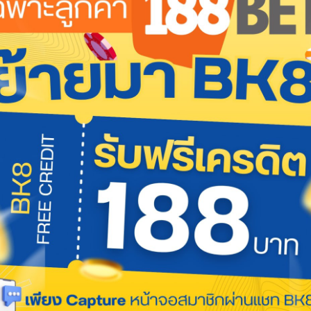
ส์ ที่คุณเข้าเล่นได้ด้วยเครดิตฟรีกันแล้ว ไม่ต้องรอให้ใครบอก เล
คุณถึงหน้าจอ ไม่ว่าจะเป็นบาคาร่า รูเล็ต ไฮโล หรือเสือมังกร ก็ม
าใช้จ่ายใดๆ ทั้งสิ้น เหมาะสำหรับมือใหม่ที่อยากเรียนรู้เทคนิคหรือ
ละตื่นเต้นไม่แพ้ไปเล่นเองที่คาสิโน! มาเปิดประสบการณ์ใหม่ที่เ
บการใช้งานเครดิตฟรี
นแล้ว มาร่วมเปิดโลกแห่งความบันเทิงแบบไร้ขีดจำกัด พร้อมทดลอ
กมยิงปลา เกมไพ่ และอีกมากมาย ที่จะทำให้คุณได้สัมผัสความสนุกแบ
พื่อเรียนรู้กติกาและเทคนิคก่อนลงสนามจริง สร้างความมั่นใจแล
วมสนุกกับ
mb66
เครดิตฟรี
เกมที่รองรับการใช้งาน แล้วเปลี่ยนควา
ฟรี มีอะไรบ้าง
ที่ผู้เล่นควรรู้เพื่อให้สามารถใช้งานได้อย่างถูกต้องและเต็มประสิท
าชิกกับเว็บไซต์
mb66 game
ก่อนถึงจะได้รับสิทธิ์ใช้เครดิตฟรีได
วตนด้วยเอกสาร เช่น บัตรประชาชน เพื่อความปลอดภัยและป้องกันก
ดิตฟรีจะมีให้เฉพาะสมาชิกใหม่หรือตามโปรโมชั่นที่กำหนดเท่านั้น